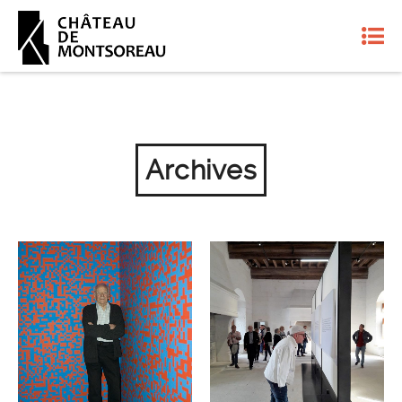
Archives
PRIX FRANÇOIS
JOURNÉES EUROPÉENNES
MORELLET 17 JUIN 2018
DU PATRIMOINE 15-16
(HORS LES MURS)
SEPTEMBRE 2018
ÉVÉNEMENTS ARCHIVES
ÉVÉNEMENTS ARCHIVES