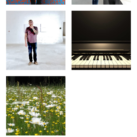
CONCERTS LES
SLOW ART DAY 14 AVRIL
MUSICALES 18, 25
2018
JUILLET, 1ER, 8 AOÛT
2025
ÉVÉNEMENTS ARCHIVES
ÉVÉNEMENTS ARCHIVES
WILD GARDENS
ÉVÉNEMENTS ARCHIVES