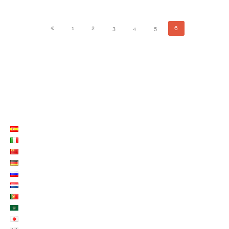
1
2
3
4
5
6
LISTE LANGUES