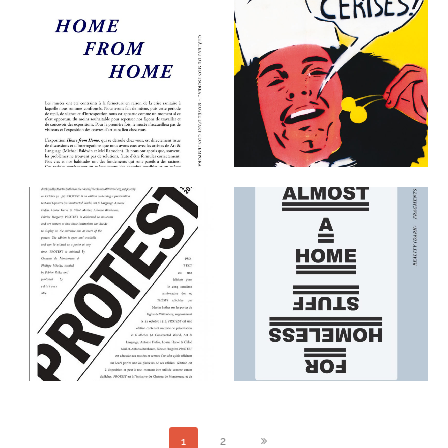
ART & LANGUAGE : HOME
FROM HOME EXHIBITION
AUTOPORTRAIT
KIT
THE EDITIONS
THE EDITIONS
ART & LANGUAGE:
PROTEST
REALITY (DARK)
FRAGMENTS (LIGHT)
THE EDITIONS
THE EDITIONS
1
2