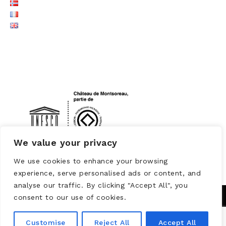
LOGO UNESCO
We value your privacy
We use cookies to enhance your browsing
experience, serve personalised ads or content, and
analyse our traffic. By clicking "Accept All", you
consent to our use of cookies.
Customise
Reject All
Accept All
Powered by
WORDPRESS
Theme: Brooklyn by
UNITED THEMES