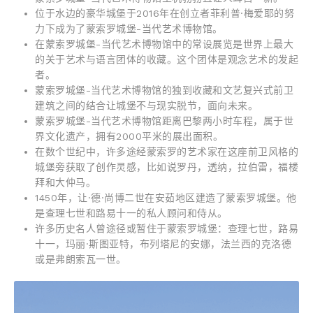
位于水边的豪华城堡于2016年在创立者菲利普·梅爱耶的努
力下成为了蒙索罗城堡-当代艺术博物馆。
在蒙索罗城堡-当代艺术博物馆中的常设展览是世界上最大
的关于艺术与语言团体的收藏。这个团体是观念艺术的发起
者。
蒙索罗城堡-当代艺术博物馆的独到收藏和文艺复兴式前卫
建筑之间的结合让城堡不与现实脱节，面向未来。
蒙索罗城堡-当代艺术博物馆距离巴黎两小时车程，属于世
界文化遗产，拥有2000平米的展出面积。
在数个世纪中，许多途经蒙索罗的艺术家在这座前卫风格的
城堡旁获取了创作灵感，比如说罗丹，透纳，拉伯雷，福楼
拜和大仲马。
1450年，让·德·尚博二世在安茹地区建造了蒙索罗城堡。他
是查理七世和路易十一的私人顾问和侍从。
许多历史名人曾途径或暂住于蒙索罗城堡：查理七世，路易
十一，玛丽·斯图亚特，布列塔尼的安娜，法兰西的克洛德
或是弗朗索瓦一世。