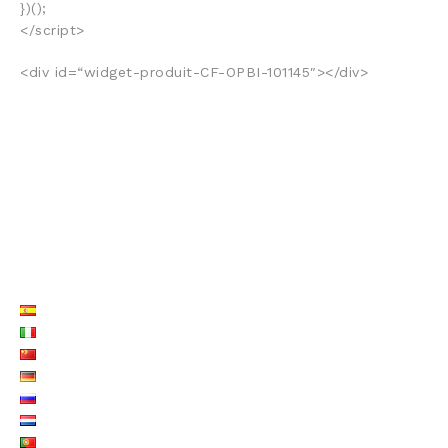
})();
</script>
<div id=“widget-produit-CF-OPBI-101145″></div>
LISTE LANGUES