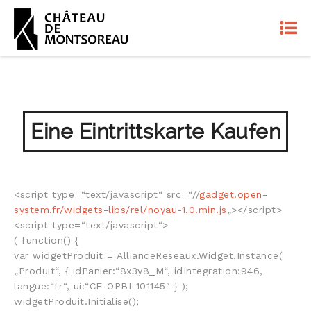
Eine Eintrittskarte Kaufen
<script type=“text/javascript“ src=“//
gadget.open-
system.fr/widgets-libs/rel/noyau-1.0.min.js
„></script>
<script type=“text/javascript“>
( function() {
var widgetProduit = AllianceReseaux.Widget.Instance(
„Produit“, { idPanier:“8x3y8_M“, idIntegration:946,
langue:“fr“, ui:“CF-OPBI-101145″ } );
widgetProduit.Initialise();