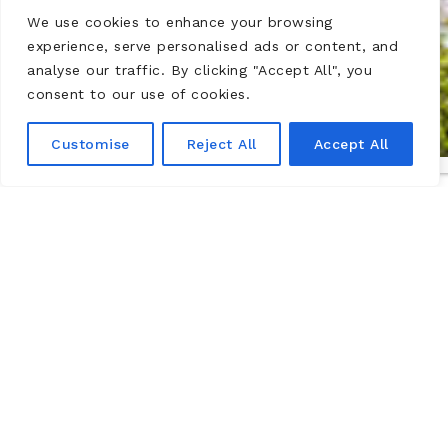
We use cookies to enhance your browsing
experience, serve personalised ads or content, and
analyse our traffic. By clicking "Accept All", you
consent to our use of cookies.
Customise
Reject All
Accept All
Schloss Montsoreau – Museum für
zeitgenössische Kunst,
Loiretal
Das Château de Montsoreau-Musée d’Art Contemporain
besitzt den weltweit größten Bestand an Werken der
Art & Language-Bewegung. Es befindet sich im Loiretal,
das von UNESCO zum Weltkulturerbe erklärt wurde, im
Département Maine-et-Loire in der Gemeinde