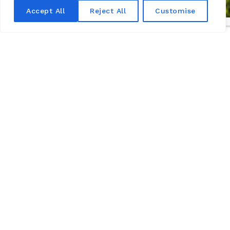
Accept All
Reject All
Customise
मोंसोरो महल-समकालीन कला संग्रहालय
लवार घाटी
The Château de Montsoreau-Museum of contemporary
art has the world’s largest collection of works by the
Art & Language movement. It is located in the Loire
Valley, a UNESCO World Heritage Site, in Maine-et-Loire
in the commune of Montsoreau between Angers and
Tours.