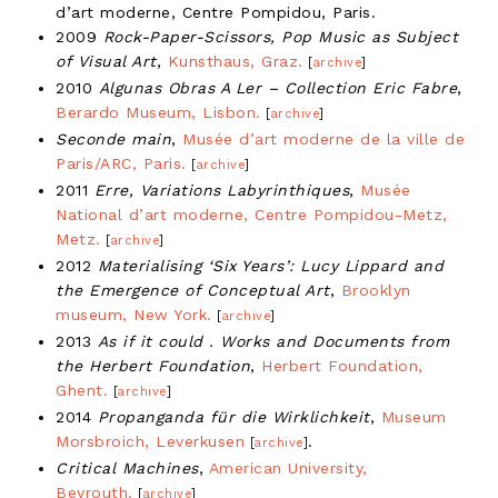
d’art moderne, Centre Pompidou, Paris.
2009
Rock-Paper-Scissors, Pop Music as Subject
of Visual Art
,
Kunsthaus, Graz.
[
archive
]
2010
Algunas Obras A Ler – Collection Eric Fabre
,
Berardo Museum, Lisbon.
[
archive
]
Seconde main
,
Musée d’art moderne de la ville de
Paris/ARC, Paris.
[
archive
]
2011
Erre, Variations Labyrinthiques
,
Musée
National d’art moderne, Centre Pompidou-Metz,
Metz.
[
archive
]
2012
Materialising ‘Six Years’: Lucy Lippard and
the Emergence of Conceptual Art
,
Brooklyn
museum, New York.
[
archive
]
2013
As if it could . Works and Documents from
the Herbert Foundation
,
Herbert Foundation,
Ghent.
[
archive
]
2014
Propanganda für die Wirklichkeit
,
Museum
Morsbroich, Leverkusen
.
[
archive
]
Critical Machines
,
American University,
Beyrouth.
[
archive
]