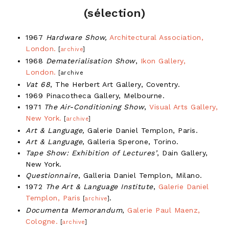
(sélection)
1967
Hardware Show,
Architectural Association,
London.
[
archive
]
1968
Dematerialisation Show
,
Ikon Gallery,
London.
[archive
Vat 68
, The Herbert Art Gallery, Coventry.
1969 Pinacotheca Gallery, Melbourne.
1971
The Air-Conditioning Show
,
Visual Arts Gallery,
New York.
[
archive
]
Art & Language,
Galerie Daniel Templon, Paris.
Art & Language
, Galleria Sperone, Torino.
Tape Show: Exhibition of Lectures’
, Dain Gallery,
New York.
Questionnaire
, Galleria Daniel Templon, Milano.
1972
The Art & Language Institute
,
Galerie Daniel
Templon, Paris
.
[
archive
]
Documenta Memorandum
,
Galerie Paul Maenz,
Cologne.
[
archive
]