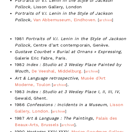
Portraits of V.I. Lenin in the Style of Jackson
Pollock,
Lisson Gallery, London
Portraits of V.I. Lenin in the Style of Jackson
Pollock
,
Van Abbemuseum, Eindhoven.
[
archive
]
1981
Portraits of V.I. Lenin in the Style of Jackson
Pollock,
Centre d’art contemporain, Genève.
Gustave Courbet « Burial at Ornans » Expressing
,
Galerie Eric Fabre, Paris.
1982
Index : Studio at 3 Wesley Place Painted by
Mouth
,
De Veeshal, Middelburg.
[
archive
]
Art & Language retrospective
,
Musée d’Art
Moderne, Toulon
.
[
archive
]
1983
Index : Studio at 3 Wesley Place I, II, III, IV
,
Gewald, Ghent.
1986
Confessions : Incidents in a Museum
,
Lisson
Gallery, London.
[
archive
]
1987
Art & Language : The Paintings
,
Palais des
Beaux-Arts, Brussels
.
[
archive
]
1990
Hostages XXIV-XXXV
,
Marian Goodman Gallery,