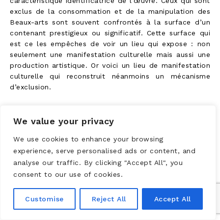
caractéristique identificatrice de l’œuvre. Ceux qui sont
exclus de la consommation et de la manipulation des
Beaux-arts sont souvent confrontés à la surface d’un
contenant prestigieux ou significatif. Cette surface qui
est ce les empêches de voir un lieu qui expose : non
seulement une manifestation culturelle mais aussi une
production artistique. Or voici un lieu de manifestation
culturelle qui reconstruit néanmoins un mécanisme
d’exclusion.
We value your privacy
CULTURE LIBRE
We use cookies to enhance your browsing
experience, serve personalised ads or content, and
analyse our traffic. By clicking "Accept All", you
Wikimedia a décerné le label Culture Libre échelon
consent to our use of cookies.
bronze au Château de Montsoreau – musée d’Art
contemporain.
Customise
Reject All
Accept All
Conformément à ses objectifs de sensibilisation et