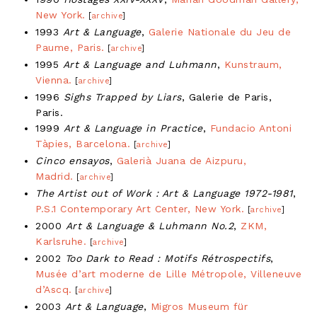
New York.
[
archive
]
1993
Art & Language
,
Galerie Nationale du Jeu de
Paume, Paris.
[
archive
]
1995
Art & Language and Luhmann
,
Kunstraum,
Vienna.
[
archive
]
1996
Sighs Trapped by Liars
, Galerie de Paris,
Paris.
1999
Art & Language in Practice
,
Fundacio Antoni
Tàpies, Barcelona.
[
archive
]
Cinco ensayos
,
Galerià Juana de Aizpuru,
Madrid.
[
archive
]
The Artist out of Work : Art & Language 1972-1981
,
P.S.1 Contemporary Art Center, New York.
[
archive
]
2000
Art & Language & Luhmann No.2
,
ZKM,
Karlsruhe.
[
archive
]
2002
Too Dark to Read : Motifs Rétrospectifs
,
Musée d’art moderne de Lille Métropole, Villeneuve
d’Ascq.
[
archive
]
2003
Art & Language
,
Migros Museum für