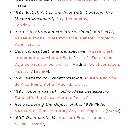
Kassel.
1987
British Art of the Twentieth Century: The
Modern Movement
,
Royal Academy,
London.
[
archive
]
1989
The Situationists International, 1957-1972
,
Musée National d’art moderne, Centre Pompidou,
Paris.
[
archive
]
L’art conceptuel, une perspective
,
Musée d’art
moderne de la ville de Paris
;
Fundación
[
archive
]
Caja de Prensiones
, Madrid;
Deichtorhallen,
[
archive
]
Hamburg
.
[
archive
]
1992
Repetición/Transformación
,
Museo Nacional
de Arte Reina Sofia, Madrid.
[
archive
]
1995
Toponimías (8) : ocho ideas del espacio
,
Fundación La Caixa, Madrid.
[
archive
]
Reconsidering the Object of Art, 1965-1975
,
Museum of Contemporary Art, Los Angeles.
[
archive
]
1997
Documenta 10,
Museum Fridericianum,
Kassel.
[
archive
]