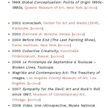
1999
Global Conceptualism: Points of Origin 1950s-
1980s
,
Queens Museum of Art, New York.
[
archive
]
2002
Iconoclash
,
Center for Art and Media (ZKM),
Karlsruhe.
[
archive
]
2003
Biennale di Venezia
, Venise.
[
archive
]
2004
Before the End (The Last Painting Show)
,
Swiss Institute, New York.
[
archive
]
2005
Collective Creativity
,
Kunsthalle
Fridericianum, Kassel.
[
archive
]
2006
Le Printemps de Septembre à Toulouse –
Broken Lines
, Toulouse.
Magritte and Contemporary Art: The Treachery of
Images
,
Los Angeles County Museum of Art, Los
Angeles.
[
archive
]
2007
Sympathy for the Devil: Art and Rock’n Roll
since 1967
,
Museum of Contemporary Art,
Chicago.
[
archive
]
2008
Vides. Une rétrospective
, Musée National