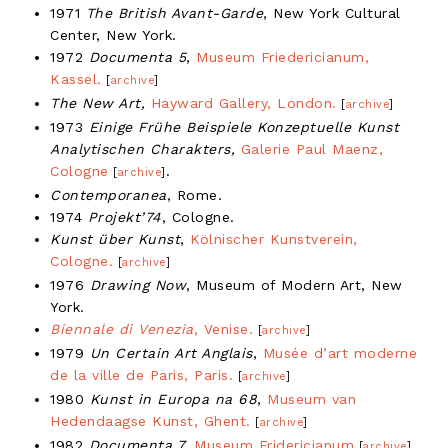
1971
The British Avant-Garde
, New York Cultural
Center, New York.
1972
Documenta 5
,
Museum Friedericianum,
Kassel.
[
archive
]
The New Art,
Hayward Gallery, London.
[
archive
]
1973
Einige Frühe Beispiele Konzeptuelle Kunst
Analytischen Charakters,
Galerie Paul Maenz,
Cologne
.
[
archive
]
Contemporanea
, Rome.
1974
Projekt’74
, Cologne.
Kunst über Kunst
,
Kölnischer Kunstverein,
Cologne.
[
archive
]
1976
Drawing Now
, Museum of Modern Art, New
York.
Biennale di Venezia
, Venise.
[
archive
]
1979
Un Certain Art Anglais
,
Musée d’art moderne
de la ville de Paris, Paris.
[
archive
]
1980
Kunst in Europa na 68
,
Museum van
Hedendaagse Kunst, Ghent.
[
archive
]
1982
Documenta 7,
Museum Fridericianum
,
[
archive
]