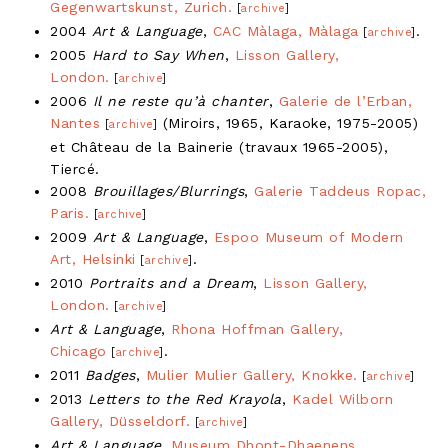
Gegenwartskunst, Zurich.
[
archive
]
2004
Art & Language
,
CAC Màlaga, Màlaga
.
[
archive
]
2005
Hard to Say When
,
Lisson Gallery,
London.
[
archive
]
2006
Il ne reste qu’à chanter
,
Galerie de l’Erban,
Nantes
(Miroirs, 1965, Karaoke, 1975-2005)
[
archive
]
et Château de la Bainerie (travaux 1965-2005),
Tiercé.
2008
Brouillages/Blurrings
,
Galerie Taddeus Ropac,
Paris.
[
archive
]
2009
Art & Language
,
Espoo Museum of Modern
Art, Helsinki
.
[
archive
]
2010
Portraits and a Dream
,
Lisson Gallery,
London.
[
archive
]
Art & Language
,
Rhona Hoffman Gallery,
Chicago
.
[
archive
]
2011
Badges
,
Mulier Mulier Gallery, Knokke.
[
archive
]
2013
Letters to the Red Krayola
,
Kadel Wilborn
Gallery, Düsseldorf.
[
archive
]
Art & Language
,
Museum Dhont-Dhaenens,