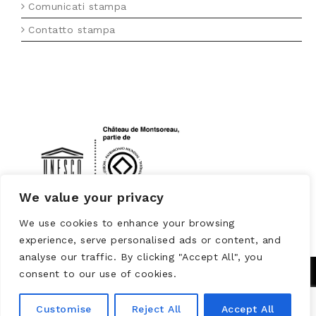
Comunicati stampa
Contatto stampa
LOGO UNESCO
We value your privacy
We use cookies to enhance your browsing
experience, serve personalised ads or content, and
analyse our traffic. By clicking "Accept All", you
consent to our use of cookies.
Customise
Reject All
Accept All
Powered by
WORDPRESS
Theme: Brooklyn by
UNITED THEMES