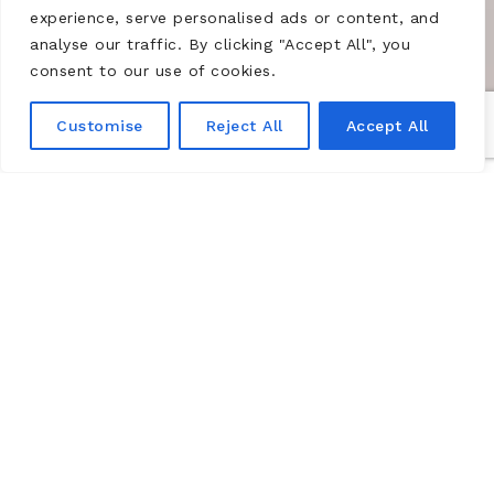
experience, serve personalised ads or content, and
analyse our traffic. By clicking "Accept All", you
consent to our use of cookies.
Customise
Reject All
Accept All
2019 : Bernar Venet
En 2019, le Prix François Morellet a été remis à Bernar
Venet pour son livre
Poetic? Poétique ? Anthologie
1967-2017
paru aux éditions
Jean Boîte
.
Poetic? Poétique ? Anthology 1967-2017
rassemble
pour la première fois l’intégralité de la production de