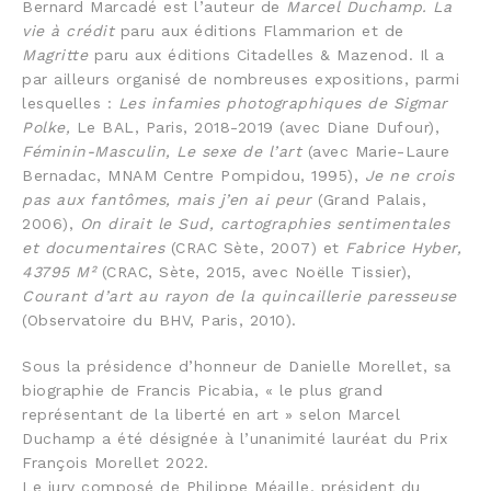
Bernard Marcadé est l’auteur de
Marcel Duchamp. La
vie à crédit
paru aux éditions Flammarion et de
Magritte
paru aux éditions Citadelles & Mazenod. Il a
par ailleurs organisé de nombreuses expositions, parmi
lesquelles :
Les infamies photographiques de Sigmar
Polke,
Le BAL, Paris, 2018-2019 (avec Diane Dufour),
Féminin-Masculin, Le sexe de l’art
(avec Marie-Laure
Bernadac, MNAM Centre Pompidou, 1995),
Je ne crois
pas aux fantômes, mais j’en ai peur
(Grand Palais,
2006),
On dirait le Sud, cartographies sentimentales
et documentaires
(CRAC Sète, 2007) et
Fabrice Hyber,
43795 M²
(CRAC, Sète, 2015, avec Noëlle Tissier),
Courant d’art au rayon de la quincaillerie paresseuse
(Observatoire du BHV, Paris, 2010).
Sous la présidence d’honneur de Danielle Morellet, sa
biographie de Francis Picabia, « le plus grand
représentant de la liberté en art » selon Marcel
Duchamp a été désignée à l’unanimité lauréat du Prix
François Morellet 2022.
Le jury composé de Philippe Méaille, président du