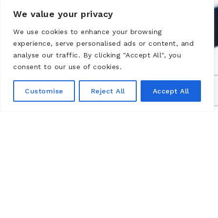
We value your privacy
We use cookies to enhance your browsing
experience, serve personalised ads or content, and
analyse our traffic. By clicking "Accept All", you
consent to our use of cookies.
Customise
Reject All
Accept All
AUTOPORTRAIT
Un autoportrait en négatif de Jacques Halbert, recueil
de textes rédigés par diverses personnalités, artistes,
cinéastes, philosophes et critiques d’art dans un