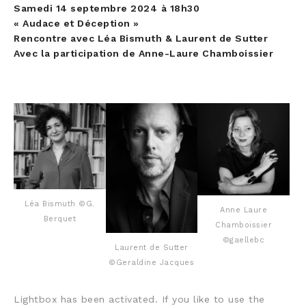
Samedi 14 septembre 2024
à 18h30
« Audace et Déception »
Rencontre avec Léa Bismuth & Laurent de Sutter
Avec la participation de Anne-Laure Chamboissier
Léa Bismuth ©G.
Anne Laure
Berquet
Chamboissier
©gaellebc
Laurent de Sutter
©Geraldine Jacques
Lightbox has been activated. If you like to use the