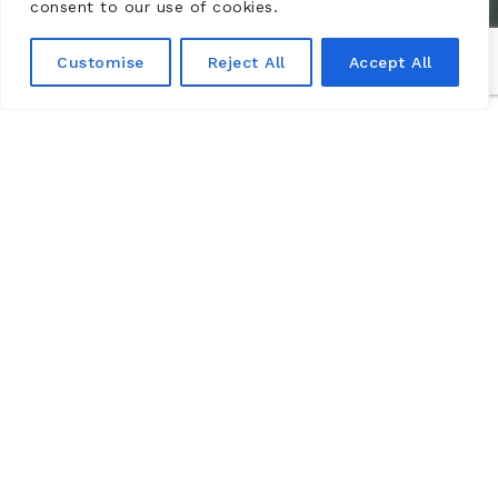
consent to our use of cookies.
Customise
Reject All
Accept All
Week-End Yoga 29-30
Août 2026
Comment ralentir quand tout s’accélère et goûter au
bien-être le plus profond ?
Entre détente absolue, immersion artistique et
patrimoine historique, profitez d’une parenthèse dans
le moment présent.
Massage de 50 minutes proposé pendant le temps du