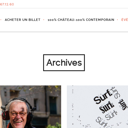
.67.12.60
ACHETER UN BILLET
100% CHÂTEAU-100% CONTEMPORAIN
ÉV
Archives
EXPO WWW.ART-
NCONTRE AVEC DENIS
LANGUAGE.ORG 22.0
T 9 SEPTEMBRE 18H30