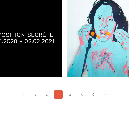
XPOSITION SECRÈTE
JACQUES HALBERT. CE
.11.2020 – 02.02.2021
10.07 – 13.11.202
ÉVÉNEMENTS ARCHIVES
ÉVÉNEMENTS ARCHIVES
1
2
3
4
5
6