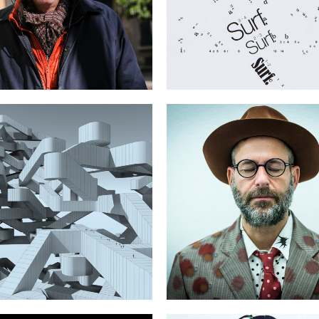
30.06.2022
ÉVÉNEMENTS ARCHIVES
ÉVÉNEMENTS ARCHIVES
MORROW’S SHELTER
1996. KENNETH GOLD
DIER FIÚZA FAUSTINO
22.05-01.07.2021
03.07-30.11.2021
ÉVÉNEMENTS ARCHIVES
ÉVÉNEMENTS ARCHIVES