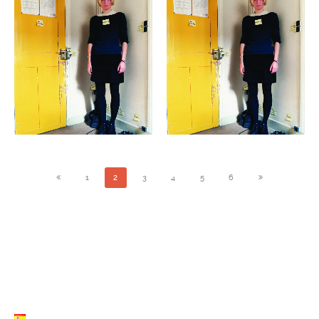
TABLE RONDE « ETRE
EXPOSITION « FOUS DE
PROUST » 19 NOVEMBRE
PROUST » 18.11.2022-
2022 À 17H
30.03.2023
ÉVÉNEMENTS ARCHIVES
ÉVÉNEMENTS ARCHIVES
1
2
3
4
5
6
LISTE LANGUES