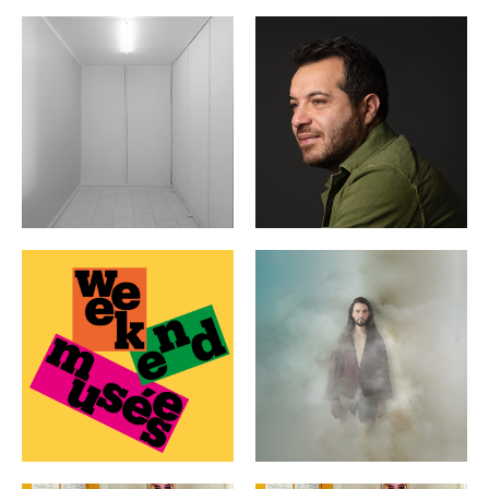
LE PLUS GRAND LIVRE DU
EXPO LOCUS (NON) SOLUS
MONDE DE MAHIR GUVEN
DU 2 MAI AU 30 JUIN
EXPOSÉ AU CHÂTEAU DE
2023
MONTSOREAU LES 1ER ET
2 AVRIL 2023
ÉVÉNEMENTS ARCHIVES
ÉVÉNEMENTS ARCHIVES
WEEK-END MUSÉES
VERCINGÉTORIX 12
TÉLÉRAMA 21-22 MARS
FÉVRIER 2023
2026
ÉVÉNEMENTS ARCHIVES
ÉVÉNEMENTS ARCHIVES