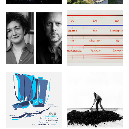
AUDACE ET DÉCEPTION.
RENCONTRE AVEC LÉA
ART & LANGUAGE
BISMUTH ET LAURENT DE
MASCARADE 24.11.2023 –
SUTTER 14 SEPTEMBRE À
07.06.2024
18H30
ÉVÉNEMENTS ARCHIVES
ÉVÉNEMENTS ARCHIVES
EXPO LA VENTE DE VENT
LA GRANDE REMONTÉE 6
EST L’EVENT DE VENET
SEPTEMBRE 16H-20H
06.07-07.11.2023
ÉVÉNEMENTS ARCHIVES
ÉVÉNEMENTS ARCHIVES