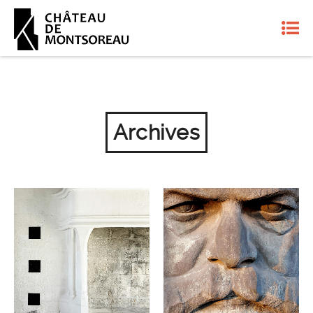
Archives
10 ANS D’ART
MARX OLAF NICOLAI
CONTEMPORAIN 8 AVRIL
PROJECTION
2026
ÉVÉNEMENTS ARCHIVES
ÉVÉNEMENTS ARCHIVES