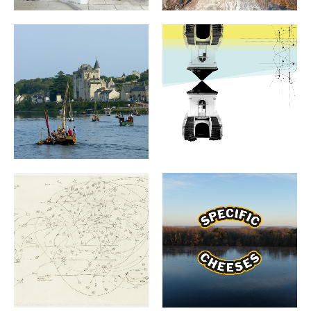
LA GRANDE REMONTÉE
LES FLOTTANTS
DE LOIRE 9-10
EXPOSITION 28.06-10.09
SEPTEMBRE 2025
2025
ÉVÉNEMENTS ARCHIVES
ÉVÉNEMENTS ARCHIVES
EXPOSITION L’EFFET
SPECIFIC CHEESES 27
MIROIR 11.07-03.11.2025
SEPTEMBRE À 17H
ÉVÉNEMENTS ARCHIVES
ÉVÉNEMENTS ARCHIVES