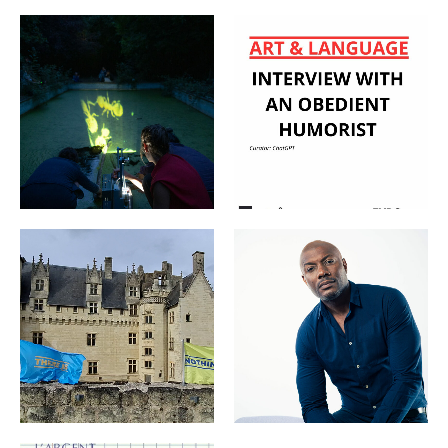
EXPOSITION ART &
IMAGES ET SONS
LANGUAGE : ENTRETIEN
VAGABONDS 19 JUILLET À
AVEC UN HUMORISTE
21H30
OBÉISSANT 25.04-
01.07.2025
ÉVÉNEMENTS ARCHIVES
ÉVÉNEMENTS ARCHIVES
ART & LANGUAGE THERE
RENCONTRE AVEC HARRY
IS NOTHING TO SEE À
ROSELMACK SAMEDI 5
PARTIR DU 25.04.2025
AVRIL 2025
ÉVÉNEMENTS ARCHIVES
ÉVÉNEMENTS ARCHIVES