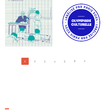
COURS DE LITTÉRATURE
LE DÉCATHLON
GÉNÉRALE 22 MARS 2025
D’APOLLON 15 JUIN – 11
WE MUSÉES TELERAMA
AOÛT 2024
ÉVÉNEMENTS ARCHIVES
ÉVÉNEMENTS ARCHIVES
1
2
3
4
5
6
LISTE LANGUES